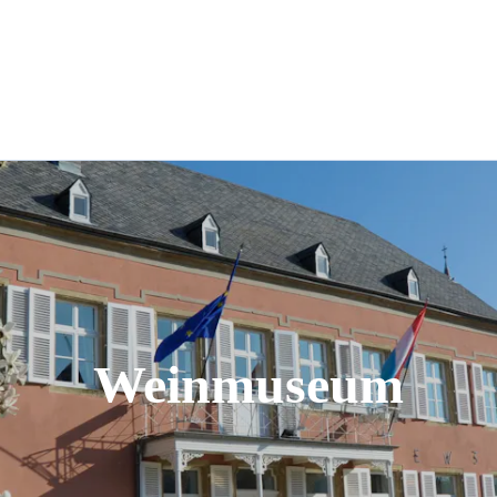
ÉE DU VIN
RENTABIKE
EVENTS
e
rogramm
Vortragszyklus
Touristische Information
ltfreundlich
rtuelle Besichtigung
Vermietung
Fahrradverleih
Weinmuseum