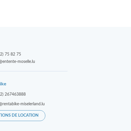
2) 75 82 75
@entente-moselle.lu
ike
52) 267463888
@rentabike-miselerland.lu
TIONS DE LOCATION