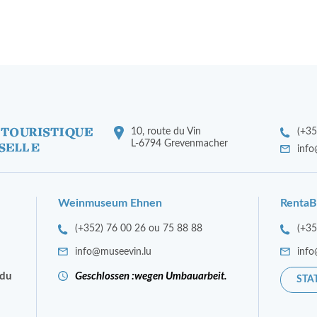
10, route du Vin
(+35
L-6794 Grevenmacher
info
Weinmuseum Ehnen
RentaB
(+352) 76 00 26 ou 75 88 88
(+3
info@museevin.lu
info
 du
Geschlossen :wegen Umbauarbeit.
STA