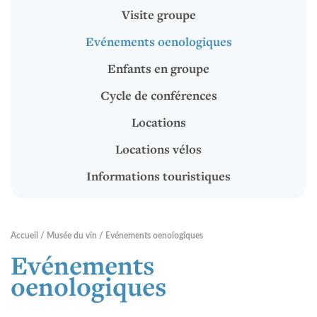
Locations
Visite groupe
Locations vélos
Evénements oenologiques
Informations touristiques
Enfants en groupe
Cycle de conférences
RENTABIKE
Locations
Locations vélos
Présentation
Informations touristiques
Stations "RentaBike"
Matériel (vélos & accessoires)
Accueil
Musée du vin
Evénements oenologiques
Tarifs
Evénements
Sécurité
oenologiques