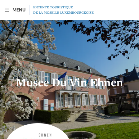
ENTENTE TOURISTIQUE
MENU
DE LA MOSELLE LUXEMBOURGEOISE
BATEAU "PRINCESSE-MARIE-ASTRID"
Présentation
Horaires
Musee Du Vin Ehnen
Tarifs
Restaurant
MICE
Chèque-cadeau
Programme