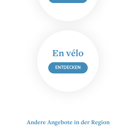
Vermietung
Fahrradverleih
Touristische Information
RENTABIKE
En vélo
ENTDECKEN
Präsentation
"RentaBike" Stationen
Material (Fahrrad, Helm...)
Mietpreise
Sicher und Umweltfreundlich
Andere Angebote in der Region