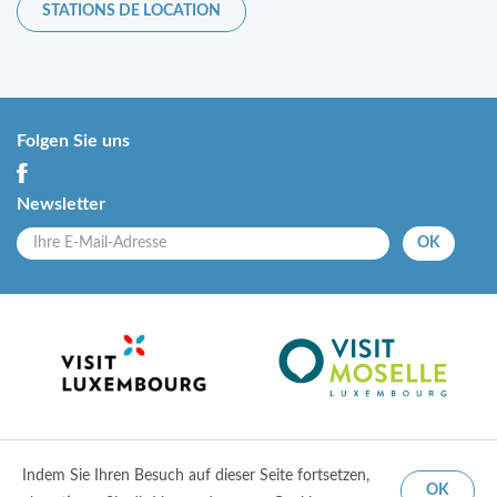
STATIONS DE LOCATION
Folgen Sie uns
Newsletter
OK
Indem Sie Ihren Besuch auf dieser Seite fortsetzen,
© 2018 Entente touristque de la Moselle
|
Mentions légales
|
Conditions d'utilisation
|
OK