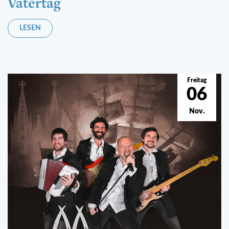
Vatertag
LESEN
Freitag
06
Nov.