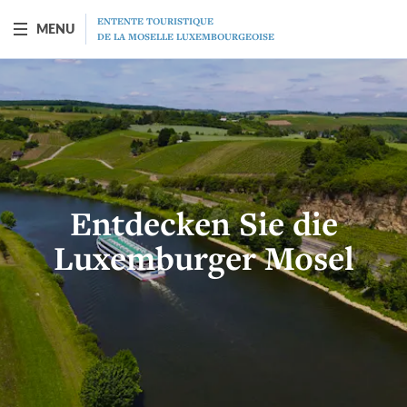
ENTENTE TOURISTIQUE
MENU
DE LA MOSELLE LUXEMBOURGEOISE
SCHIFF "PRINCESSE-MARIE-ASTRID"
Vorstellung
Fahrplan
Entdecken Sie die
Tarife
Luxemburger Mosel
Restaurant
MICE
Geschenkgutscheine
Programm