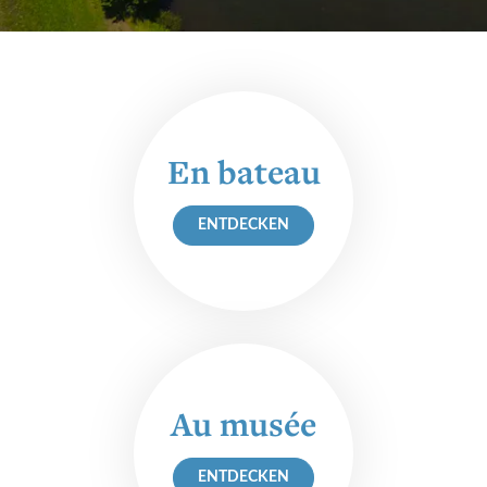
Virtuelle Besichtigung
MUSÉE DU VIN
En bateau
Bistrot Wäinhaus
Vorstellung
ENTDECKEN
Besichtigung - Einzel
Besichtigung - Gruppe
WeinErlebnis
Kindergruppen
Au musée
Vortragszyklus
ENTDECKEN