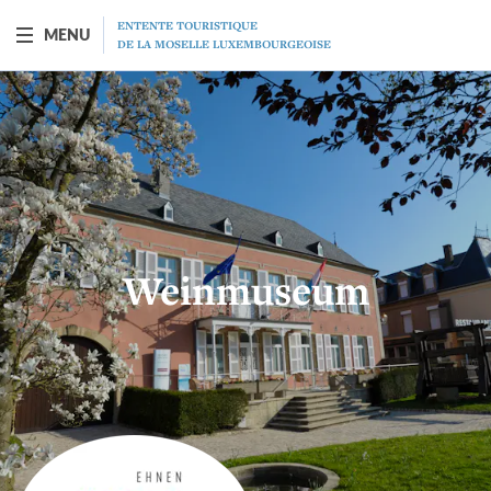
ENTENTE TOURISTIQUE
MENU
DE LA MOSELLE LUXEMBOURGEOISE
SCHIFF "PRINCESSE-MARIE-ASTRID"
Vorstellung
Fahrplan
Weinmuseum
Tarife
Restaurant
MICE
Geschenkgutscheine
Programm