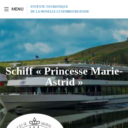
ENTENTE TOURISTIQUE
MENU
DE LA MOSELLE LUXEMBOURGEOISE
SCHIFF "PRINCESSE-MARIE-ASTRID"
Vorstellung
Fahrplan
Schiff « Princesse Marie-
Tarife
Astrid »
Restaurant
MICE
Geschenkgutscheine
Programm