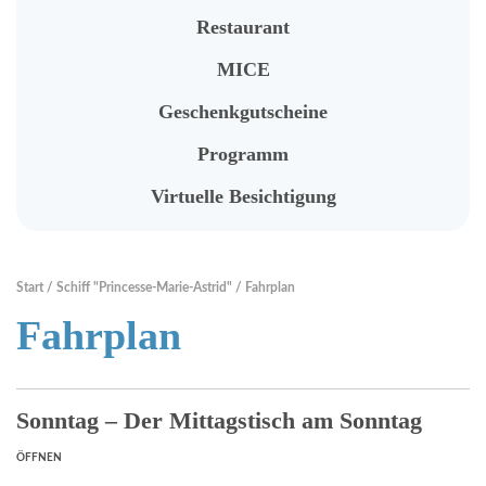
Vermietung
Restaurant
Fahrradverleih
MICE
Touristische Information
Geschenkgutscheine
Programm
RENTABIKE
Virtuelle Besichtigung
Präsentation
"RentaBike" Stationen
Start
Schiff "Princesse-Marie-Astrid"
Fahrplan
Fahrplan
Material (Fahrrad, Helm...)
Mietpreise
Sonntag – Der Mittagstisch am Sonntag
Sicher und Umweltfreundlich