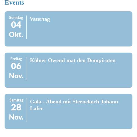
Events
Sonntag
Vatertag
04
Okt.
Freitag
Kölner Owend mat den Dompiraten
06
Nov.
Samstag
Gala - Abend mit Sternekoch Johann
28
Lafer
Nov.