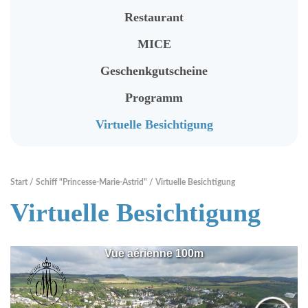
Vermietung
Restaurant
Fahrradverleih
MICE
Touristische Information
Geschenkgutscheine
Programm
RENTABIKE
Virtuelle Besichtigung
Präsentation
"RentaBike" Stationen
Start
Schiff "Princesse-Marie-Astrid"
Virtuelle Besichtigung
Virtuelle Besichtigung
Material (Fahrrad, Helm...)
Mietpreise
Sicher und Umweltfreundlich