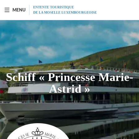
ENTENTE TOURISTIQUE
MENU
DE LA MOSELLE LUXEMBOURGEOISE
SCHIFF "PRINCESSE-MARIE-ASTRID"
Vorstellung
Fahrplan
Schiff « Princesse Marie-
Tarife
Astrid »
Restaurant
MICE
Geschenkgutscheine
Programm